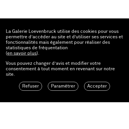
La Galerie Loevenbruck utilise des cookies pour vous
permettre d’accéder au site et d’utiliser ses services et
fonctionnalités mais également pour réaliser des
statistiques de fréquentation
(
en savoir plus
).
Vous pouvez changer d’avis et modifier votre
consentement à tout moment en revenant sur notre
Sélectionner une édition
site.
Refuser
Paramétrer
Accepter
600.00 EUR
Ajouter au panier
Loevenbruck