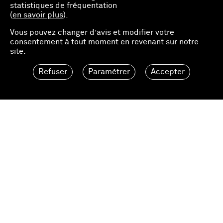
statistiques de fréquentation
(
en savoir plus
).
Vous pouvez changer d’avis et modifier votre
consentement à tout moment en revenant sur notre
site.
Refuser
Paramétrer
Accepter
40.00 EUR
Ajouter au panier
Loevenbruck
Mentions légales
Politique de confidentialité
Conditions générales de vente
shop@loevenbruck.com
Newsletter
Instagram