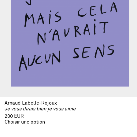
Arnaud Labelle-Rojoux
Je vous dirais bien je vous aime
200 EUR
Choisir une option