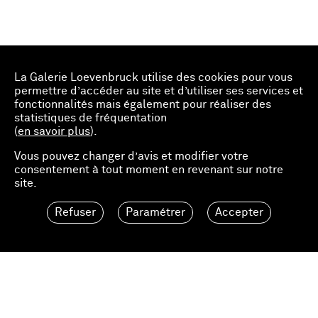
La Galerie Loevenbruck utilise des cookies pour vous
permettre d’accéder au site et d’utiliser ses services et
fonctionnalités mais également pour réaliser des
statistiques de fréquentation
(
en savoir plus
).
Vous pouvez changer d’avis et modifier votre
consentement à tout moment en revenant sur notre
Sélectionner une édition
site.
Refuser
Paramétrer
Accepter
600.00 EUR
Ajouter au panier
Loevenbruck