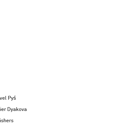
vel Pyś
lier Dyakova
ishers