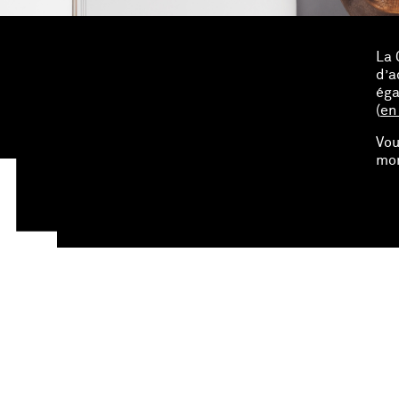
La 
d’a
éga
(
en
Vou
mom
Articles connexes