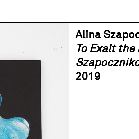
Alina Szapo
To Exalt the
Szapoczniko
2019